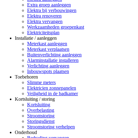
Extra groep aanleggen
Elektra bij verbouwingen
Elektra renoveren
Elektra vervangen
Werkzaamheden groepenkast
Elektriciteitsplan
Installatie / aanleggen
Meterkast aanleggen
Meterkast verplaatsen
Buitenverlichting aanleggen
Alarminstallatie installeren
Verlichting aanleggen
Inbouwspots plaatsen
Toebehoren
Slimme meters
Elektricien zonnepanelen
Veiligheid in de badkamer
Kortsluiting / storing
Kortsluiting
Overbelasting
Stroomstoring
Storingsdienst
Stroomstoring verhelpen
Onderhoud
Bedrading vervangen