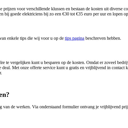
nde prijzen voor verschillende klussen en bestaan de kosten uit divers
n bij goede elektriciens bij zo een €30 tot €35 euro per uur en lopen o
van enkele tips die wij voor u op de
tips pagina
beschreven hebben.
re te vergelijken kunt u besparen op de kosten. Omdat er zoveel bedrijve
e deal. Met onze offerte service kunt u gratis en vrijblijvend in contac
r.
gen?
ng van de werken. Via onderstaand formulier ontvang je vrijblijvend prij