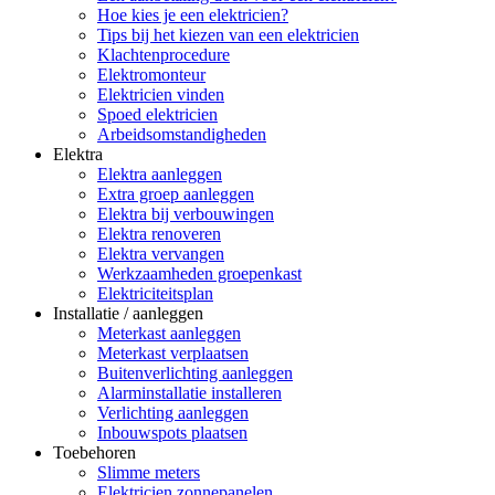
Hoe kies je een elektricien?
Tips bij het kiezen van een elektricien
Klachtenprocedure
Elektromonteur
Elektricien vinden
Spoed elektricien
Arbeidsomstandigheden
Elektra
Elektra aanleggen
Extra groep aanleggen
Elektra bij verbouwingen
Elektra renoveren
Elektra vervangen
Werkzaamheden groepenkast
Elektriciteitsplan
Installatie / aanleggen
Meterkast aanleggen
Meterkast verplaatsen
Buitenverlichting aanleggen
Alarminstallatie installeren
Verlichting aanleggen
Inbouwspots plaatsen
Toebehoren
Slimme meters
Elektricien zonnepanelen