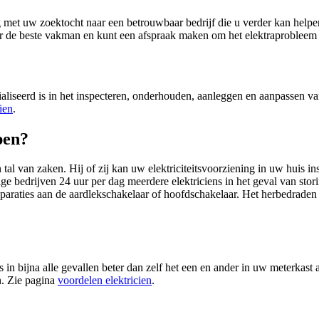
 met uw zoektocht naar een betrouwbaar bedrijf die u verder kan help
or de beste vakman en kunt een afspraak maken om het elektraprobleem o
aliseerd is in het inspecteren, onderhouden, aanleggen en aanpassen van
cien
.
pen?
en tal van zaken. Hij of zij kan uw elektriciteitsvoorziening in uw hui
e bedrijven 24 uur per dag meerdere elektriciens in het geval van stor
paraties aan de aardlekschakelaar of hoofdschakelaar. Het herbedraden
s in bijna alle gevallen beter dan zelf het een en ander in uw meterkast 
n. Zie pagina
voordelen elektricien
.